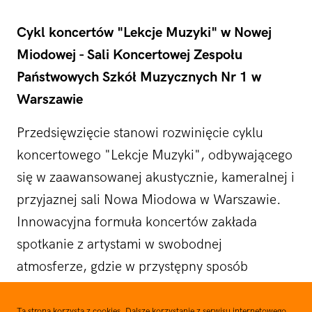
Cykl koncertów "Lekcje Muzyki" w Nowej
Miodowej - Sali Koncertowej Zespołu
Państwowych Szkół Muzycznych Nr 1 w
Warszawie
Przedsięwzięcie stanowi rozwinięcie cyklu
koncertowego "Lekcje Muzyki", odbywającego
się w zaawansowanej akustycznie, kameralnej i
przyjaznej sali Nowa Miodowa w Warszawie.
Innowacyjna formuła koncertów zakłada
spotkanie z artystami w swobodnej
atmosferze, gdzie w przystępny sposób
opowiedzą oni także o wybranym zagadnieniu.
Tematyka koncertów/lekcji skupia się wokół
Ta strona korzysta z cookies. Dalsze korzystanie z serwisu internetowego,